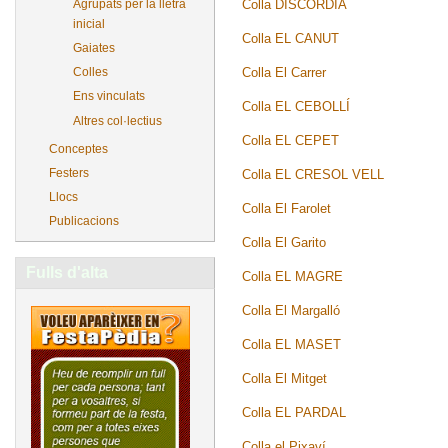
Colla DISCÒRDIA
Agrupats per la lletra
inicial
Colla EL CANUT
Gaiates
Colla El Carrer
Colles
Ens vinculats
Colla EL CEBOLLÍ
Altres col·lectius
Colla EL CEPET
Conceptes
Festers
Colla EL CRESOL VELL
Llocs
Colla El Farolet
Publicacions
Colla El Garito
Fulls d'alta
Colla EL MAGRE
Colla El Margalló
Colla EL MASET
Colla El Mitget
Colla EL PARDAL
Colla el Pixaví