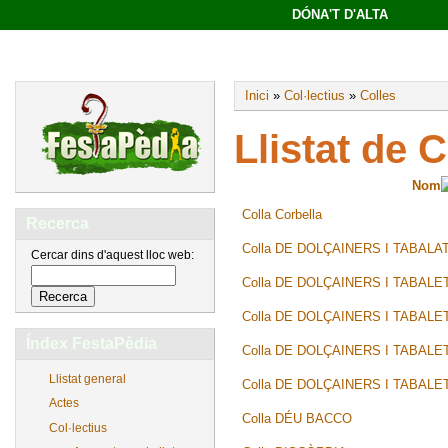
DÓNA'T D'ALTA
Inici
»
Col·lectius
»
Colles
Llistat de C
Nom
Colla Corbella
Recerca
Colla DE DOLÇAINERS I TABAL
Cercar dins d'aquest lloc web:
Colla DE DOLÇAINERS I TABAL
Colla DE DOLÇAINERS I TABALE
Índex FestaPèdia
Colla DE DOLÇAINERS I TABAL
Llistat general
Colla DE DOLÇAINERS I TABAL
Actes
Colla DÉU BACCO
Col·lectius