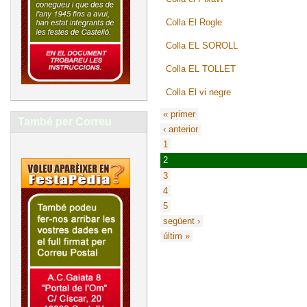
Colla El Rogle
Colla EL SOROLL
Colla EL TOLLET
Colla El vi negre
« primer
També per Correu
‹ anterior
1
2
3
4
5
següent ›
últim »