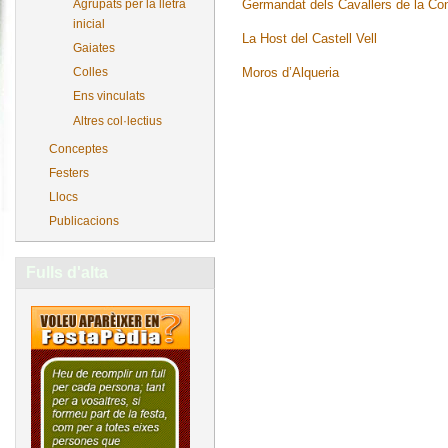
Germandat dels Cavallers de la Co
Agrupats per la lletra
inicial
La Host del Castell Vell
Gaiates
Moros d’Alqueria
Colles
Ens vinculats
Altres col·lectius
Conceptes
Festers
Llocs
Publicacions
Fulls d'alta