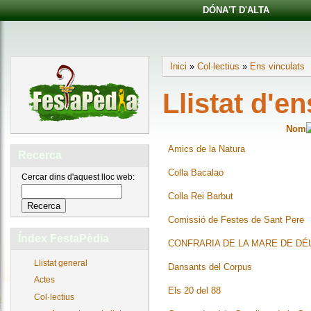
DÓNA'T D'ALTA
Inici
»
Col·lectius
»
Ens vinculats
Llistat d'en
Nom
Amics de la Natura
Recerca
Colla Bacalao
Cercar dins d'aquest lloc web:
Colla Rei Barbut
Comissió de Festes de Sant Pere
Índex FestaPèdia
CONFRARIA DE LA MARE DE DÉ
Llistat general
Dansants del Corpus
Actes
Els 20 del 88
Col·lectius