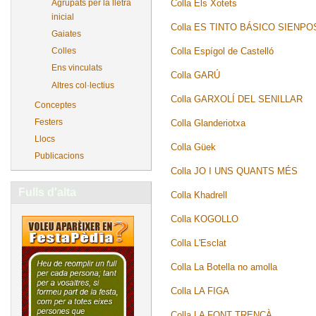
Colla Els Xotets
Agrupats per la lletra
inicial
Colla ES TINTO BÁSICO SIENPO
Gaiates
Colla Espígol de Castelló
Colles
Ens vinculats
Colla GARÚ
Altres col·lectius
Colla GARXOLÍ DEL SENILLAR
Conceptes
Festers
Colla Glanderiotxa
Llocs
Colla Güek
Publicacions
Colla JO I UNS QUANTS MÉS
Fulls d'alta
Colla Khadrell
Colla KOGOLLO
Colla L'Esclat
Colla La Botella no amolla
Colla LA FIGA
Colla LA FONT TRENCÀ