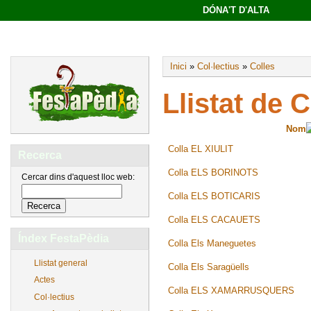
DÓNA'T D'ALTA
Inici
»
Col·lectius
»
Colles
Llistat de C
Nom
Colla EL XIULIT
Recerca
Colla ELS BORINOTS
Cercar dins d'aquest lloc web:
Colla ELS BOTICARIS
Colla ELS CACAUETS
Índex FestaPèdia
Colla Els Maneguetes
Llistat general
Colla Els Saragüells
Actes
Colla ELS XAMARRUSQUERS
Col·lectius