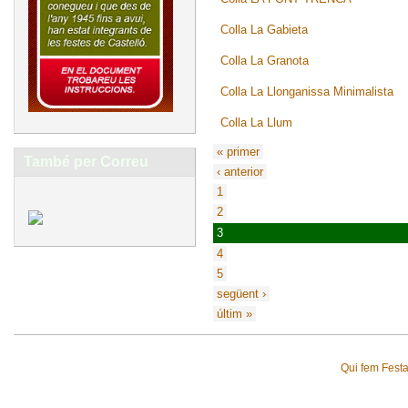
Colla La Gabieta
Colla La Granota
Colla La Llonganissa Minimalista
Colla La Llum
« primer
També per Correu
‹ anterior
1
2
3
4
5
següent ›
últim »
Qui fem Fest