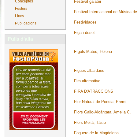
Festival gaiater
Conceptes
Festers
Festival Internacional de Música d
Llocs
Festividades
Publicacions
Figa i doset
Fulls d'alta
Fígols Mateu, Helena
Figues albardaes
Fira alternativa
FIRA D'ATRACCIONS
Flor Natural de Poesia, Premi
Flors Gallo-Alcántara, Amelia C.
Flors Melià, Tàsio
Foguera de la Magdalena