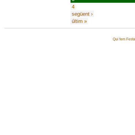
4
següent ›
últim »
Qui fem Fest