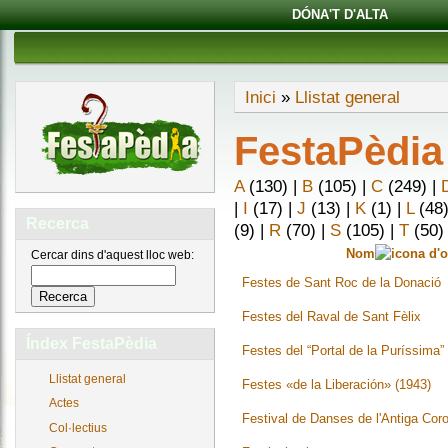
DÓNA'T D'ALTA
Inici
»
Llistat general
FestaPèdia
A
(130)
|
B
(105)
|
C
(249)
|
|
I
(17)
|
J
(13)
|
K
(1)
|
L
(48
Recerca
(9)
|
R
(70)
|
S
(105)
|
T
(50
Nom
Cercar dins d'aquest lloc web:
Festes de Sant Roc de la Donació
Festes del Raval de Sant Fèlix
Índex FestaPèdia
Festes del “Portal de la Puríssima”
Llistat general
Festes «de la Liberación» (1943)
Actes
Festival de Danses de l'Antiga Cor
Col·lectius