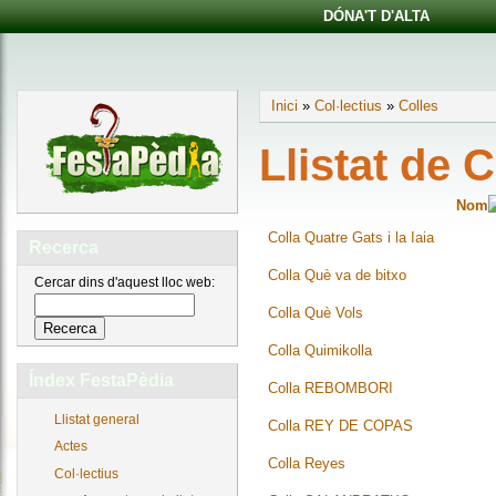
DÓNA'T D'ALTA
Inici
»
Col·lectius
»
Colles
Llistat de C
Nom
Colla Quatre Gats i la Iaia
Recerca
Colla Què va de bitxo
Cercar dins d'aquest lloc web:
Colla Què Vols
Colla Quimikolla
Índex FestaPèdia
Colla REBOMBORI
Llistat general
Colla REY DE COPAS
Actes
Colla Reyes
Col·lectius