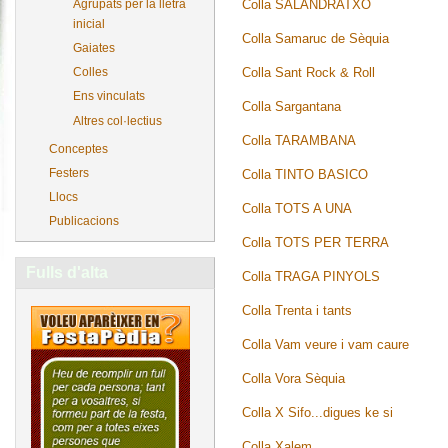
Colla SALANDRATXO
Agrupats per la lletra
inicial
Colla Samaruc de Sèquia
Gaiates
Colla Sant Rock & Roll
Colles
Ens vinculats
Colla Sargantana
Altres col·lectius
Colla TARAMBANA
Conceptes
Festers
Colla TINTO BASICO
Llocs
Colla TOTS A UNA
Publicacions
Colla TOTS PER TERRA
Fulls d'alta
Colla TRAGA PINYOLS
Colla Trenta i tants
Colla Vam veure i vam caure
Colla Vora Sèquia
Colla X Sifo...digues ke si
Colla Xalem