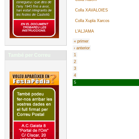
Colla XAVALOIES
Colla Xupla Xarcos
L'ALJAMA
« primer
‹ anterior
També per Correu
1
2
3
4
5