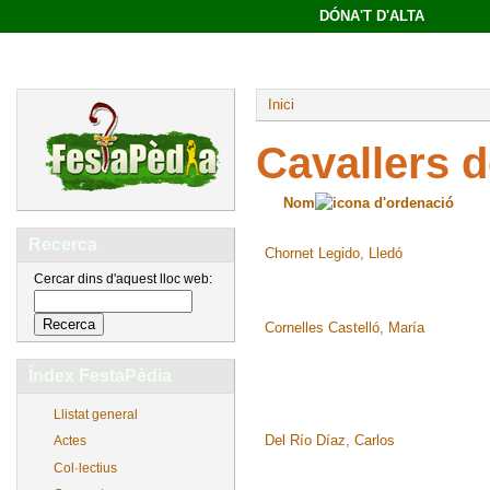
DÓNA'T D'ALTA
Inici
Cavallers 
Nom
Recerca
Chornet Legido, Lledó
Cercar dins d'aquest lloc web:
Cornelles Castelló, María
Índex FestaPèdia
Llistat general
Del Río Díaz, Carlos
Actes
Col·lectius