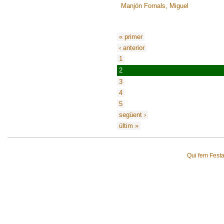
Manjón Fornals, Miguel
« primer
‹ anterior
1
2
3
4
5
següent ›
últim »
Qui fem Fest