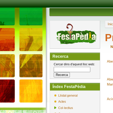
Inic
P
N
Recerca
Abe
Cercar dins d'aquest lloc web:
Abi
Mar
Índex FestaPèdia
Llistat general
Ací
Actes
Col·lectius