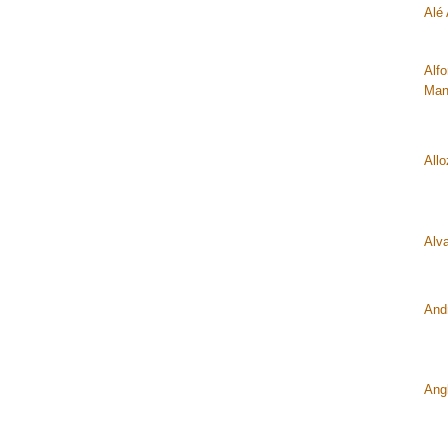
Alé 
Alf
Man
All
Alv
And
Ang