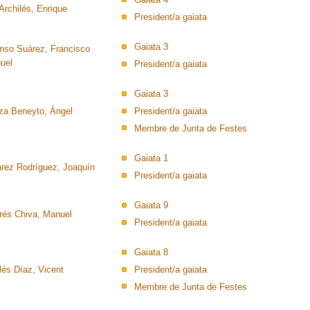
Archilés, Enrique
President/a gaiata
Gaiata 3
onso Suárez, Francisco
uel
President/a gaiata
Gaiata 3
oza Beneyto, Ángel
President/a gaiata
Membre de Junta de Festes
Gaiata 1
arez Rodríguez, Joaquín
President/a gaiata
Gaiata 9
rés Chiva, Manuel
President/a gaiata
Gaiata 8
lés Díaz, Vicent
President/a gaiata
Membre de Junta de Festes