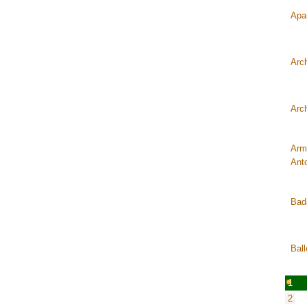
Apar
Arc
Arch
Arm
Ant
Bad
Bal
1
2