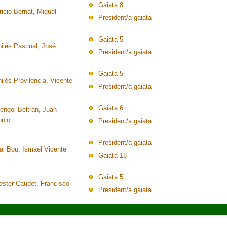
Gaiata 8
icio Bernat, Miguel
President/a gaiata
Gaiata 5
hilés Pascual, José
President/a gaiata
Gaiata 5
ilés Provilencia, Vicente
President/a gaiata
Gaiata 6
engol Beltrán, Juan
onio
President/a gaiata
President/a gaiata
al Bou, Ismael Vicente
Gaiata 18
Gaiata 5
lester Caudet, Francisco
President/a gaiata