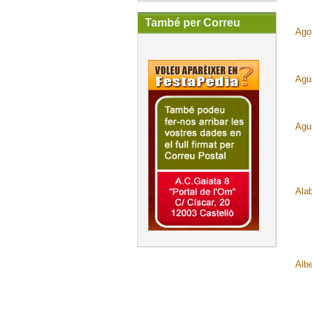
També per Correu
Ago
Agui
Agus
Ala
Alb