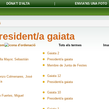
DÓNA'T D'ALTA
|
ENVIA'NS UNA FOTO
i
resident/a gaiata
om
Tots els termes
Ima
Gaiata 2
lla Mayor, Sebastián
President/a gaiata
Membre de Junta de Festes
Gaiata 12
enzo Colmenares, José
ía
President/a gaiata
Gaiata 10
n Fuertes, Miguel
President/a gaiata
Gaiata 1