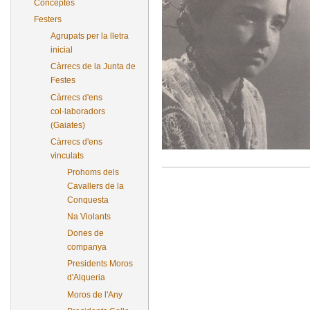
Conceptes
Festers
Agrupats per la lletra
inicial
Càrrecs de la Junta de
Festes
Càrrecs d'ens
col·laboradors
(Gaiates)
Càrrecs d'ens
vinculats
Prohoms dels
Cavallers de la
Conquesta
Na Violants
Dones de
companya
Presidents Moros
d'Alqueria
Moros de l'Any