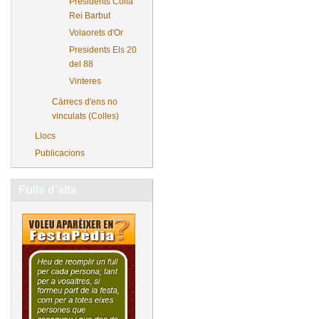
Presidents Colla
Rei Barbut
Volaorets d'Or
Presidents Els 20
del 88
Vinteres
Càrrecs d'ens no
vinculats (Colles)
Llocs
Publicacions
Fulls d'alta