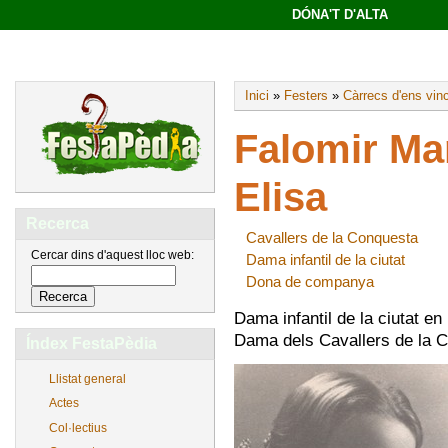
DÓNA'T D'ALTA
Inici
»
Festers
»
Càrrecs d'ens vin
Falomir Mar
Elisa
Recerca
Cavallers de la Conquesta
Cercar dins d'aquest lloc web:
Dama infantil de la ciutat
Dona de companya
Dama infantil de la ciutat en
Dama dels Cavallers de la 
Índex FestaPèdia
Llistat general
Actes
Col·lectius