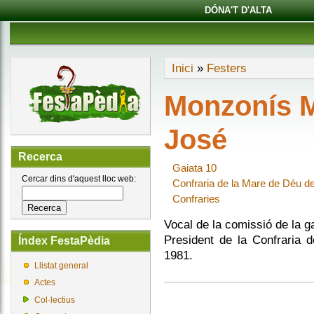
DÓNA'T D'ALTA
Inici
»
Festers
Monzonís M
José
Recerca
Gaiata 10
Cercar dins d'aquest lloc web:
Confraria de la Mare de Déu de
Confraries
Vocal de la comissió de la ga
President de la Confraria 
Índex FestaPèdia
1981.
Llistat general
Actes
Col·lectius