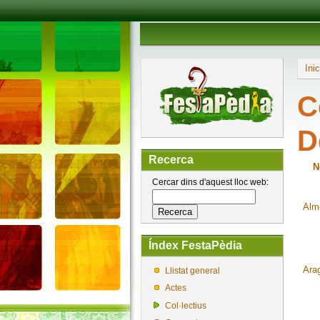
Inic
C
D
Recerca
N
Cercar dins d'aquest lloc web:
Alm
Índex FestaPèdia
Ara
Llistat general
Actes
Col·lectius