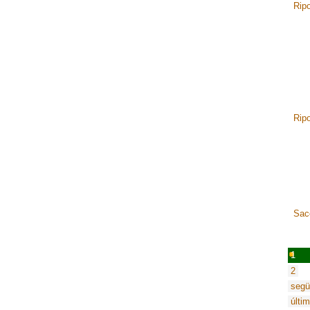
Rip
Rip
Sac
1
2
segü
últim