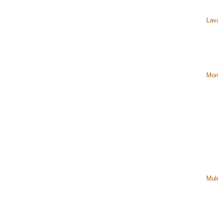
Lava
Mon
Mul