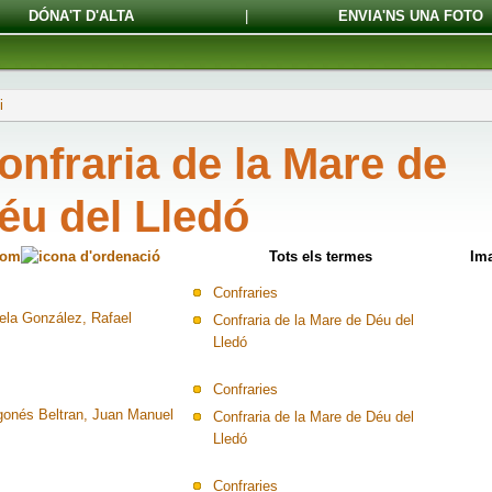
DÓNA'T D'ALTA
|
ENVIA'NS UNA FOTO
i
onfraria de la Mare de
éu del Lledó
om
Tots els termes
Im
Confraries
ela González, Rafael
Confraria de la Mare de Déu del
Lledó
Confraries
gonés Beltran, Juan Manuel
Confraria de la Mare de Déu del
Lledó
Confraries