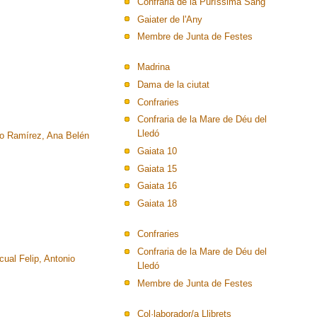
Confraria de la Puríssima Sang
Gaiater de l'Any
Membre de Junta de Festes
Madrina
Dama de la ciutat
Confraries
Confraria de la Mare de Déu del
Lledó
to Ramírez, Ana Belén
Gaiata 10
Gaiata 15
Gaiata 16
Gaiata 18
Confraries
Confraria de la Mare de Déu del
ual Felip, Antonio
Lledó
Membre de Junta de Festes
Col·laborador/a Llibrets