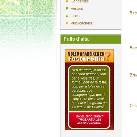
Conceptes
Festers
Barr
Llocs
Publicacions
Fulls d'alta
Bor
Bre
Cer