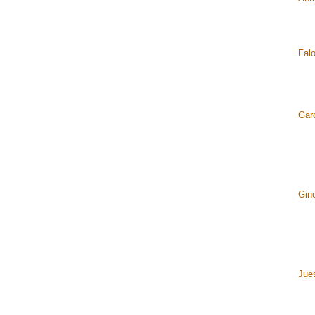
Falo
Gar
Gine
Jue