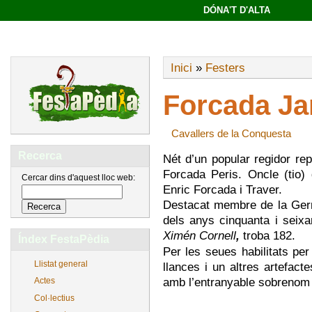
DÓNA'T D'ALTA
Inici
»
Festers
Forcada Ja
Cavallers de la Conquesta
Recerca
Nét d’un popular regidor rep
Forcada Peris. Oncle (tio) 
Cercar dins d'aquest lloc web:
Enric Forcada i Traver.
Destacat membre de la Ger
dels anys cinquanta i seixa
Ximén Cornell
,
troba 182.
Índex FestaPèdia
Per les seues habilitats pe
Llistat general
llances i un altres artefac
amb l’entranyable sobrenom
Actes
Col·lectius