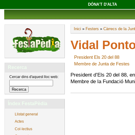
DÓNA'T D'ALTA
Inici
»
Festers
»
Càrrecs de la Jun
Vidal Pont
President Els 20 del 88
Membre de Junta de Festes
Recerca
President d’Els 20 del 88, e
Cercar dins d'aquest lloc web:
Membre de la Fundació Munic
Índex FestaPèdia
Llistat general
Actes
Col·lectius