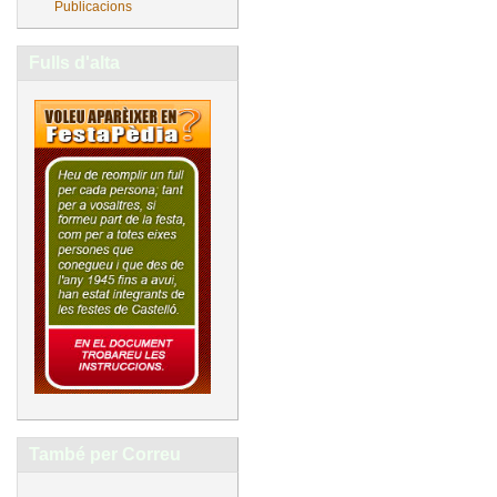
Publicacions
Fulls d'alta
També per Correu