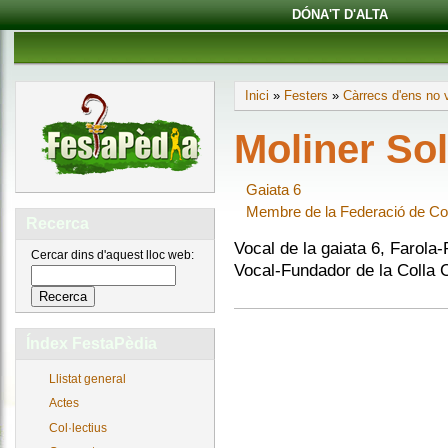
DÓNA'T D'ALTA
Inici
»
Festers
»
Càrrecs d'ens no v
Moliner Sol
Gaiata 6
Membre de la Federació de Co
Recerca
Vocal de la gaiata 6, Farola
Cercar dins d'aquest lloc web:
Vocal-Fundador de la Colla
Índex FestaPèdia
Llistat general
Actes
Col·lectius