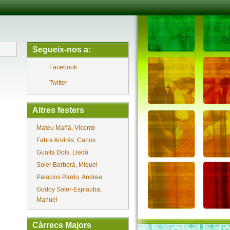
Segueix-nos a:
Facebook
Twitter
Altres festers
Mateu Mañá, Vicente
Fabra Andrés, Carlos
Guaita Dols, Lledó
Soler Barberá, Miquel
Palacios Pardo, Andrea
Godoy Soler-Espiauba,
Manuel
Càrrecs Majors