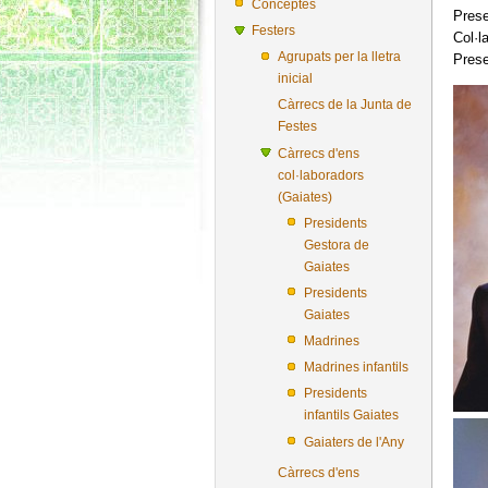
Conceptes
Prese
Festers
Col·l
Agrupats per la lletra
Prese
inicial
Càrrecs de la Junta de
Festes
Càrrecs d'ens
col·laboradors
(Gaiates)
Presidents
Gestora de
Gaiates
Presidents
Gaiates
Madrines
Madrines infantils
Presidents
infantils Gaiates
Gaiaters de l'Any
Càrrecs d'ens