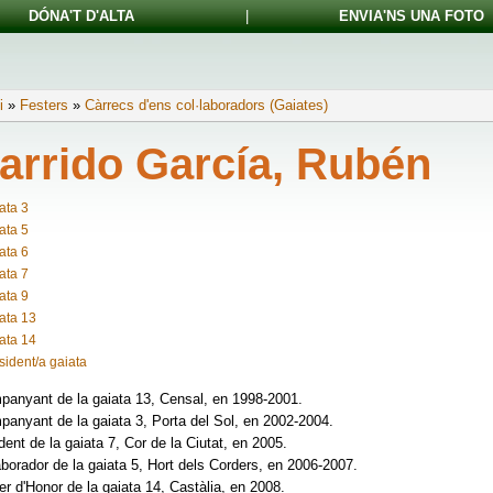
DÓNA'T D'ALTA
|
ENVIA'NS UNA FOTO
i
»
Festers
»
Càrrecs d'ens col·laboradors (Gaiates)
arrido García, Rubén
ata 3
ata 5
ata 6
ata 7
ata 9
ata 13
ata 14
sident/a gaiata
anyant de la gaiata 13, Censal, en 1998-2001.
anyant de la gaiata 3, Porta del Sol, en 2002-2004.
dent de la gaiata 7, Cor de la Ciutat, en 2005.
aborador de la gaiata 5, Hort dels Corders, en 2006-2007.
er d'Honor de la gaiata 14, Castàlia, en 2008.