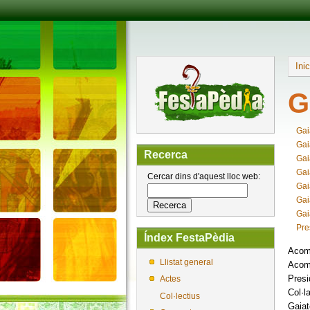
Inic
G
Gai
Gai
Recerca
Gai
Gai
Cercar dins d'aquest lloc web:
Gai
Gai
Gai
Pre
Índex FestaPèdia
Acomp
Llistat general
Acomp
Presi
Actes
Col·l
Col·lectius
Gaiat