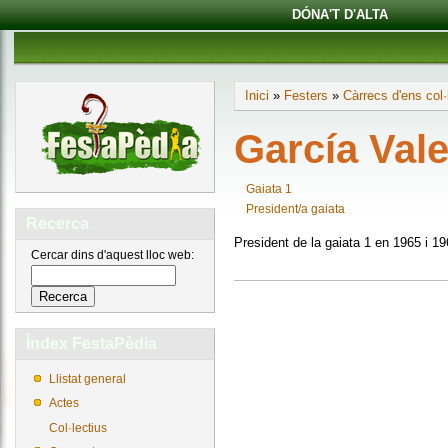
DÓNA'T D'ALTA
Inici
»
Festers
»
Càrrecs d'ens col·
García Val
Gaiata 1
President/a gaiata
Recerca
President de la gaiata 1 en 1965 i 19
Cercar dins d'aquest lloc web:
Índex FestaPèdia
Llistat general
Actes
Col·lectius