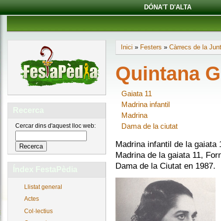
DÓNA'T D'ALTA
Inici
»
Festers
»
Càrrecs de la Jun
Quintana G
Gaiata 11
Madrina infantil
Recerca
Madrina
Dama de la ciutat
Cercar dins d'aquest lloc web:
Madrina infantil de la gaiata
Madrina de la gaiata 11, Forn
Dama de la Ciutat en 1987.
Índex FestaPèdia
Llistat general
Actes
Col·lectius