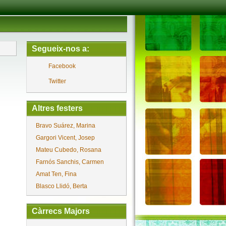
Segueix-nos a:
Facebook
Twitter
Altres festers
Bravo Suárez, Marina
Gargori Vicent, Josep
Mateu Cubedo, Rosana
Farnós Sanchis, Carmen
Amat Ten, Fina
Blasco Llidó, Berta
Càrrecs Majors