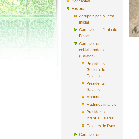
Conceptes
Festers
Agrupats per la lletra
inicial
Càrrecs de la Junta de
Festes
Càrrecs d'ens
col·laboradors
(Gaiates)
Presidents
Gestora de
Gaiates
Presidents
Gaiates
Madrines
Madrines infantils
Presidents
infantils Gaiates
Gaiaters de l'Any
Càrrecs d'ens