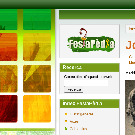
Inic
J
Gai
Mad
Recerca
Madri
Cercar dins d'aquest lloc web:
Índex FestaPèdia
Llistat general
Actes
Col·lectius