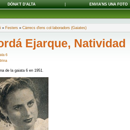
DÓNA'T D'ALTA
|
ENVIA'NS UNA FOTO
i
»
Festers
»
Càrrecs d'ens col·laboradors (Gaiates)
ordá Ejarque, Natividad
ata 6
rina
na de la gaiata 6 en 1951.