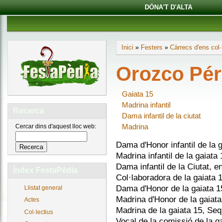
DÓNA'T D'ALTA
Inici
»
Festers
»
Càrrecs d'ens col·
Orozco Pér
Gaiata 15
Madrina infantil
Recerca
Dama infantil de la ciutat
Madrina
Cercar dins d'aquest lloc web:
Dama d'Honor infantil de la 
Madrina infantil de la gaiata
Dama infantil de la Ciutat, e
Índex FestaPèdia
Col·laboradora de la gaiata 
Dama d'Honor de la gaiata 1
Llistat general
Madrina d'Honor de la gaiata
Actes
Madrina de la gaiata 15, Seq
Col·lectius
Vocal de la comissió de la g