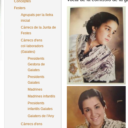
Conceptes
Festers
Agrupats per la lletra
inicial
Càrrecs de la Junta de
Festes
Càrrecs d'ens
col·laboradors
(Gaiates)
Presidents
Gestora de
Gaiates
Presidents
Gaiates
Madrines
Madrines infantils
Presidents
infantils Gaiates
Gaiaters de l'Any
Càrrecs d'ens