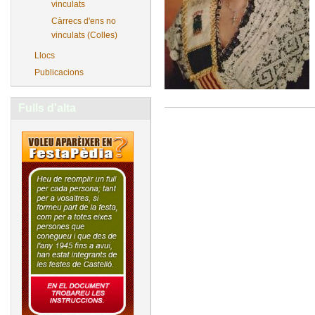
vinculats
Càrrecs d'ens no
vinculats (Colles)
Llocs
Publicacions
Fulls d'alta