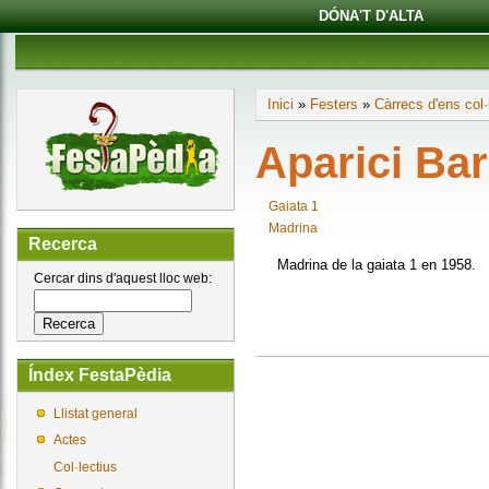
DÓNA'T D'ALTA
Inici
»
Festers
»
Càrrecs d'ens col·
Aparici Ba
Gaiata 1
Madrina
Recerca
Madrina de la gaiata 1 en 1958.
Cercar dins d'aquest lloc web:
Índex FestaPèdia
Llistat general
Actes
Col·lectius