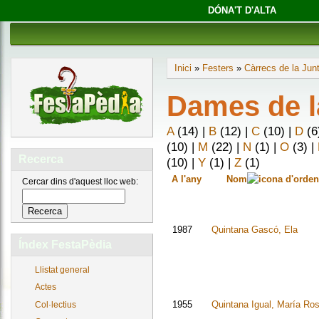
DÓNA'T D'ALTA
Inici
»
Festers
»
Càrrecs de la Jun
Dames de la
A
(14)
|
B
(12)
|
C
(10)
|
D
(6
(10)
|
M
(22)
|
N
(1)
|
O
(3)
|
Recerca
(10)
|
Y
(1)
|
Z
(1)
A l'any
Nom
Cercar dins d'aquest lloc web:
1987
Quintana Gascó, Ela
Índex FestaPèdia
Llistat general
Actes
1955
Quintana Igual, María Ro
Col·lectius