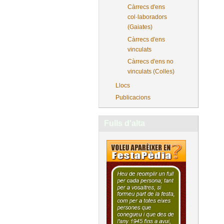
Càrrecs d'ens
col·laboradors
(Gaiates)
Càrrecs d'ens
vinculats
Càrrecs d'ens no
vinculats (Colles)
Llocs
Publicacions
Fulls d'alta