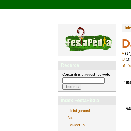
Inic
D
A
(14
O
(3
Recerca
A l'
Cercar dins d'aquest lloc web:
195
Índex FestaPèdia
194
Llistat general
Actes
Col·lectius