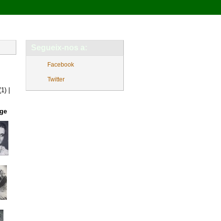
Segueix-nos a:
Facebook
Twitter
(1)
|
ge