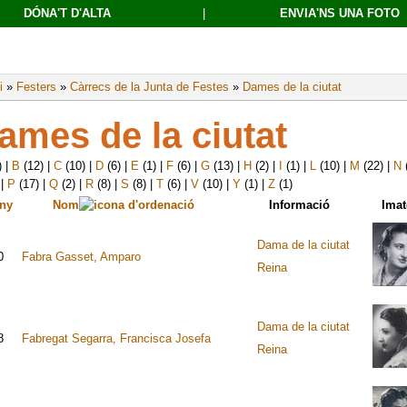
DÓNA'T D'ALTA
|
ENVIA'NS UNA FOTO
i
»
Festers
»
Càrrecs de la Junta de Festes
»
Dames de la ciutat
ames de la ciutat
)
|
B
(12)
|
C
(10)
|
D
(6)
|
E
(1)
|
F
(6)
|
G
(13)
|
H
(2)
|
I
(1)
|
L
(10)
|
M
(22)
|
N
)
|
P
(17)
|
Q
(2)
|
R
(8)
|
S
(8)
|
T
(6)
|
V
(10)
|
Y
(1)
|
Z
(1)
any
Nom
Informació
Imat
Dama de la ciutat
0
Fabra Gasset, Amparo
Reina
Dama de la ciutat
8
Fabregat Segarra, Francisca Josefa
Reina