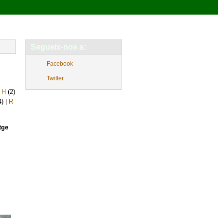
Segueix-nos a:
Facebook
Twitter
|
H
(2)
4)
|
R
tge