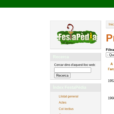
Inic
P
Filtr
Recerca
A
Cercar dins d'aquest lloc web:
l'an
195
Índex FestaPèdia
Llistat general
196
Actes
Col·lectius