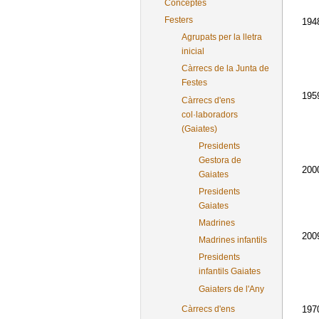
Conceptes
Festers
194
Agrupats per la lletra
inicial
Càrrecs de la Junta de
Festes
195
Càrrecs d'ens
col·laboradors
(Gaiates)
Presidents
Gestora de
200
Gaiates
Presidents
Gaiates
Madrines
200
Madrines infantils
Presidents
infantils Gaiates
Gaiaters de l'Any
Càrrecs d'ens
197