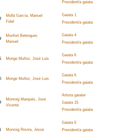
President/a gaiata
Gaiata 1
Mollá García, Manuel
8
Fidel
President/a gaiata
Gaiata 4
Monfort Belenguer,
9
Manuel
President/a gaiata
Gaiata 6
5
Monge Muñoz, José Luis
President/a gaiata
Gaiata 6
0
Monge Muñoz, José Luis
President/a gaiata
Artista gaiater
Monroig Marqués, José
9
Gaiata 15
Vicente
President/a gaiata
Gaiata 6
1
Monroig Rovira, Jesús
President/a gaiata