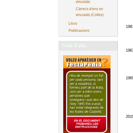
vinculats
Càrrecs d'ens no
vinculats (Colles)
Llocs
198
Publicacions
Fulls d'alta
196
196
201