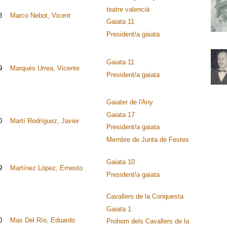
teatre valencià
8
Marco Nebot, Vicent
Gaiata 11
President/a gaiata
Gaiata 11
9
Marqués Urrea, Vicente
President/a gaiata
Gaiater de l'Any
Gaiata 17
0
Martí Rodríguez, Javier
President/a gaiata
Membre de Junta de Festes
Gaiata 10
9
Martínez López, Ernesto
President/a gaiata
Cavallers de la Conquesta
Gaiata 1
0
Mas Del Río, Eduardo
Prohom dels Cavallers de la