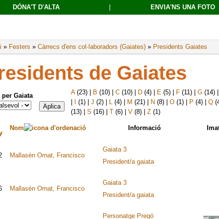
DÓNA'T D'ALTA
|
ENVIA'NS UNA FOTO
i
»
Festers
»
Càrrecs d'ens col·laboradors (Gaiates)
»
Presidents Gaiates
residents de Gaiates
A
(23)
|
B
(10)
|
C
(10)
|
D
(4)
|
E
(5)
|
F
(11)
|
G
(14)
a per Gaiata
|
I
(1)
|
J
(2)
|
L
(4)
|
M
(21)
|
N
(8)
|
O
(1)
|
P
(4)
|
Q
(
(13)
|
S
(16)
|
T
(6)
|
V
(8)
|
Z
(1)
Nom
Informació
Ima
y
Gaiata 3
2
Mallasén Ornat, Francisco
President/a gaiata
Gaiata 3
6
Mallasén Ornat, Francisco
President/a gaiata
Personatge Pregó