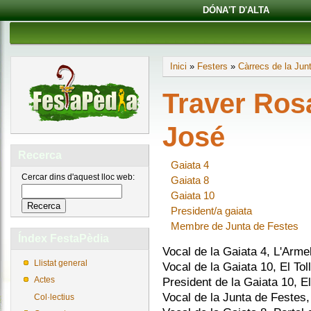
DÓNA'T D'ALTA
Inici
»
Festers
»
Càrrecs de la Jun
Traver Ros
José
Recerca
Gaiata 4
Cercar dins d'aquest lloc web:
Gaiata 8
Gaiata 10
President/a gaiata
Membre de Junta de Festes
Índex FestaPèdia
Vocal de la Gaiata 4, L'Arme
Llistat general
Vocal de la Gaiata 10, El Tol
President de la Gaiata 10, El
Actes
Vocal de la Junta de Festes
Col·lectius