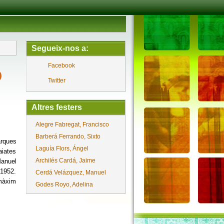
Segueix-nos a:
Facebook
o
Twitter
Altres festers
Alegre Fabregat, Francisco
Barberá Ferrando, Sixto
arques
Laguía Flors, Ángel
aiates
Archilés Cardá, Jaime
anuel
 1952.
Cerdá Velázquez, Manuel
 màxim
Godes Royo, Adelina