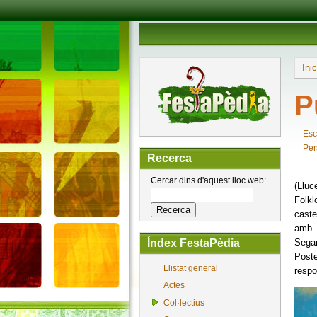
Inic
P
Esc
Per
Recerca
Cercar dins d'aquest lloc web:
(Lluc
Folkl
caste
amb 
Segar
Índex FestaPèdia
Poste
Llistat general
respo
Actes
Col·lectius