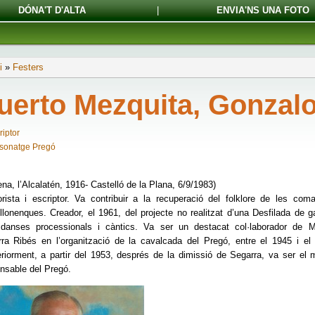
DÓNA'T D'ALTA
|
ENVIA'NS UNA FOTO
i
»
Festers
uerto Mezquita, Gonzal
riptor
sonatge Pregó
ena, l’Alcalatén, 1916- Castelló de la Plana, 6/9/1983)
orista i escriptor. Va contribuir a la recuperació del folklore de les com
llonenques. Creador, el 1961, del projecte no realitzat d’una Desfilada de g
danses processionals i càntics. Va ser un destacat col·laborador de M
ra Ribés en l’organització de la cavalcada del Pregó, entre el 1945 i el
riorment, a partir del 1953, després de la dimissió de Segarra, va ser el
nsable del Pregó.