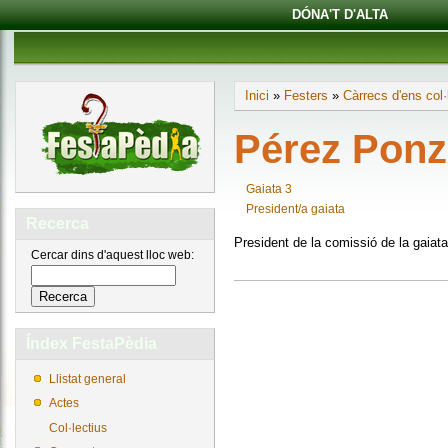
DÓNA'T D'ALTA
Inici
»
Festers
»
Càrrecs d'ens col·
Pérez Ponz
Gaiata 3
President/a gaiata
Recerca
President de la comissió de la gaiata
Cercar dins d'aquest lloc web:
Índex FestaPèdia
Llistat general
Actes
Col·lectius