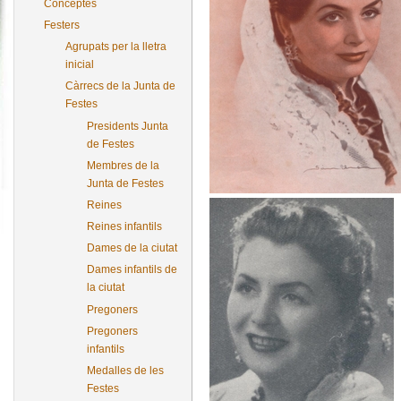
Conceptes
Festers
Agrupats per la lletra
inicial
Càrrecs de la Junta de
Festes
Presidents Junta
de Festes
Membres de la
Junta de Festes
Reines
Reines infantils
Dames de la ciutat
Dames infantils de
la ciutat
Pregoners
Pregoners
infantils
Medalles de les
Festes