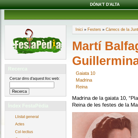
DÓNA'T D'ALTA
Inici
»
Festers
»
Càrrecs de la Jun
Martí Balfa
Guillermin
Recerca
Gaiata 10
Cercar dins d'aquest lloc web:
Madrina
Reina
Madrina de la gaiata 10, “Pl
Reina de les festes de la M
Índex FestaPèdia
Llistat general
Actes
Col·lectius