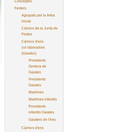
Conceptes
Festers
Agrupats per la lletra
inicial
Càrrecs de la Junta de
Festes
Càrrecs d'ens
col·laboradors
(Gaiates)
Presidents
Gestora de
Gaiates
Presidents
Gaiates
Madrines
Madrines infantils
Presidents
infantils Gaiates
Gaiaters de l'Any
Càrrecs d'ens