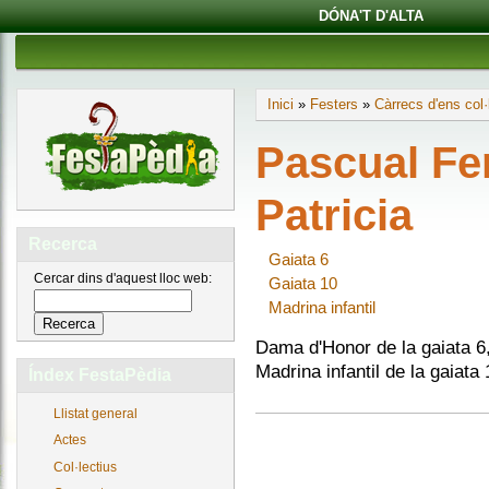
DÓNA'T D'ALTA
Inici
»
Festers
»
Càrrecs d'ens col·
Pascual Fe
Patricia
Recerca
Gaiata 6
Cercar dins d'aquest lloc web:
Gaiata 10
Madrina infantil
Dama d'Honor de la gaiata 6
Madrina infantil de la gaiata 
Índex FestaPèdia
Llistat general
Actes
Col·lectius