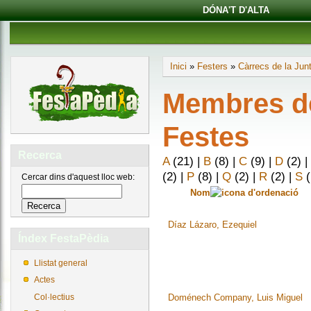
DÓNA'T D'ALTA
Inici
»
Festers
»
Càrrecs de la Jun
Membres de
Festes
Recerca
A
(21)
|
B
(8)
|
C
(9)
|
D
(2)
|
(2)
|
P
(8)
|
Q
(2)
|
R
(2)
|
S
(
Cercar dins d'aquest lloc web:
Nom
Díaz Lázaro, Ezequiel
Índex FestaPèdia
Llistat general
Actes
Doménech Company, Luis Miguel
Col·lectius