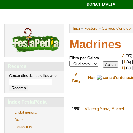
DÓNA'T D'ALTA
Inici
»
Festers
»
Càrrecs d'ens col·
Madrines
A
(35
Filtra per Gaiata
|
I
(4)
Recerca
Q
(2)
A
Cercar dins d'aquest lloc web:
Nom
l'any
Índex FestaPèdia
1990
Vilarroig Sanz, Maribel
Llistat general
Actes
Col·lectius