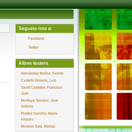
Segueix-nos a:
Facebook
Twitter
Altres festers
Hernández Muñoz, Fermín
Castells Gimeno, Luís
Samit Castellet, Francisco
José
Montoya Serrano, José
Antonio
Prades Sanchis, María
Amparo
Morales Sala, Maruja