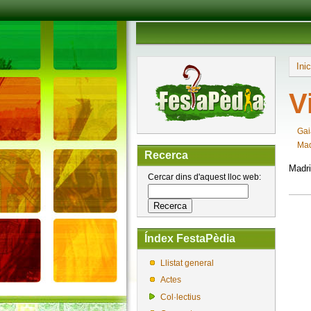
Inic
V
Gai
Mad
Recerca
Madri
Cercar dins d'aquest lloc web:
Índex FestaPèdia
Llistat general
Actes
Col·lectius