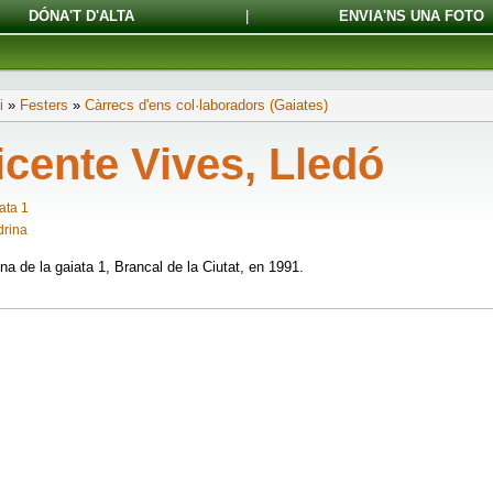
DÓNA'T D'ALTA
|
ENVIA'NS UNA FOTO
i
»
Festers
»
Càrrecs d'ens col·laboradors (Gaiates)
icente Vives, Lledó
ata 1
rina
na de la gaiata 1, Brancal de la Ciutat, en 1991.