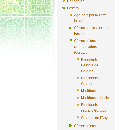
Conceptes
Festers
Agrupats per la lletra
inicial
Càrrecs de la Junta de
Festes
Càrrecs d'ens
col·laboradors
(Gaiates)
Presidents
Gestora de
Gaiates
Presidents
Gaiates
Madrines
Madrines infantils
Presidents
infantils Gaiates
Gaiaters de l'Any
Càrrecs d'ens