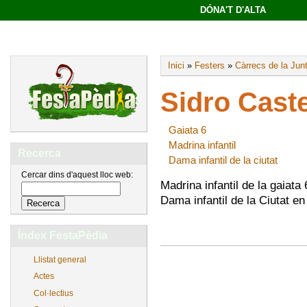
DÓNA'T D'ALTA
Inici
»
Festers
»
Càrrecs de la Jun
Sidro Caste
Gaiata 6
Madrina infantil
Recerca
Dama infantil de la ciutat
Cercar dins d'aquest lloc web:
Madrina infantil de la gaiata
Dama infantil de la Ciutat en
Índex FestaPèdia
Llistat general
Actes
Col·lectius