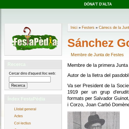
DÓNA'T D'ALTA
Inici
»
Festers
»
Càrrecs de la Jun
Sánchez Go
Membre de Junta de Festes
Recerca
Membre de la primera Junta
Cercar dins d'aquest lloc web:
Autor de la lletra del pasdobl
Va ser President de la Socie
1919 per un grup d'erudits
formats per Salvador Guinot
Índex FestaPèdia
i Corzo, Joan Carbó Domène
Llistat general
Actes
Col·lectius