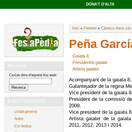
DÓNA'T D'ALTA
Inici
»
Festers
»
Càrrecs d'ens col·
Peña Garcí
Gaiata 8
President/a gaiata
Recerca
Artista gaiater
Cercar dins d'aquest lloc web:
Acompanyant de la gaiata 8,
Galantejador de la regina 
Vice president de la gaiata 
President de la comissió de
Índex FestaPèdia
2009.
Vice president de la gaiata 8
Llistat general
Artista gaiater de la gaia
Actes
2011, 2012, 2013 i 2014.
Col·lectius