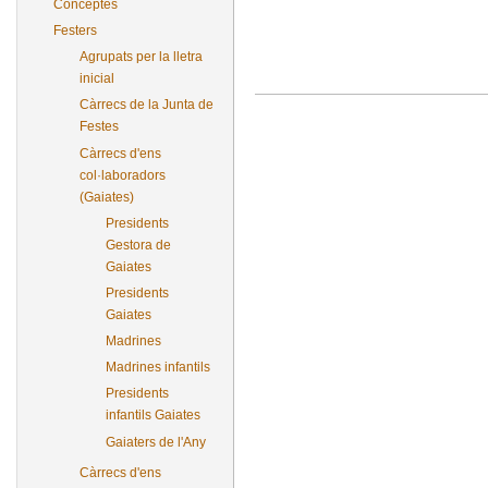
Conceptes
Festers
Agrupats per la lletra
inicial
Càrrecs de la Junta de
Festes
Càrrecs d'ens
col·laboradors
(Gaiates)
Presidents
Gestora de
Gaiates
Presidents
Gaiates
Madrines
Madrines infantils
Presidents
infantils Gaiates
Gaiaters de l'Any
Càrrecs d'ens