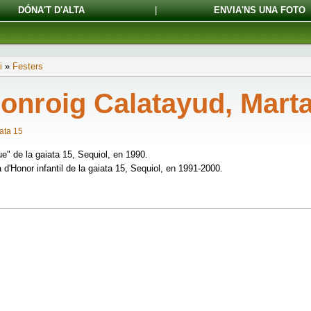
DÓNA'T D'ALTA
|
ENVIA'NS UNA FOTO
i
»
Festers
onroig Calatayud, Mart
ata 15
e" de la gaiata 15, Sequiol, en 1990.
d'Honor infantil de la gaiata 15, Sequiol, en 1991-2000.