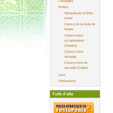
Conceptes
Festers
Agrupats per la lletra
inicial
Càrrecs de la Junta de
Festes
Càrrecs d'ens
col·laboradors
(Gaiates)
Càrrecs d'ens
vinculats
Càrrecs d'ens no
vinculats (Colles)
Llocs
Publicacions
Fulls d'alta