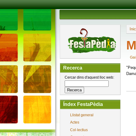
Inic
M
Gai
"Pequ
Recerca
Dama 
Cercar dins d'aquest lloc web:
Índex FestaPèdia
Llistat general
Actes
Col·lectius