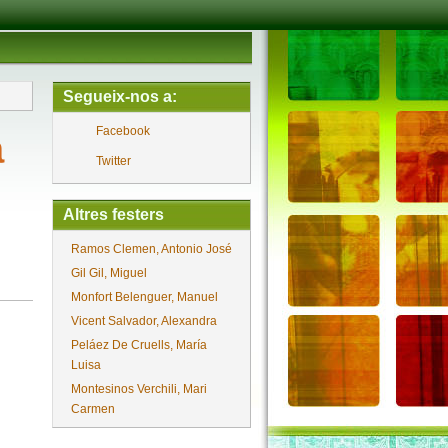
Segueix-nos a:
Facebook
a
Twitter
Altres festers
Ramos Clemen, Antonio José
Gil Gil, Miguel
Monfort Belenguer, Manuel
Vicent Salvador, Alexandra
Peláez De Cruells, María
Luisa
Montesinos Verchili, Mari
Carmen