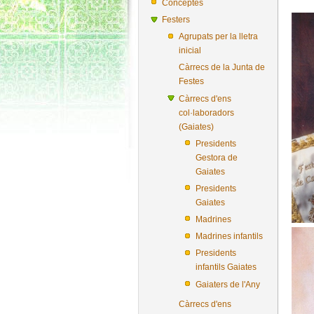
Conceptes
Festers
Agrupats per la lletra
inicial
Càrrecs de la Junta de
Festes
Càrrecs d'ens
col·laboradors
(Gaiates)
Presidents
Gestora de
Gaiates
Presidents
Gaiates
Madrines
Madrines infantils
Presidents
infantils Gaiates
Gaiaters de l'Any
Càrrecs d'ens