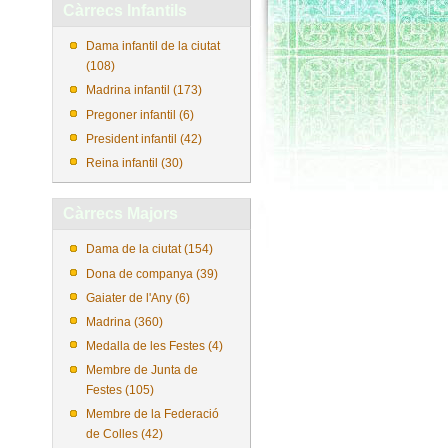
Càrrecs Infantils
Dama infantil de la ciutat
(108)
Madrina infantil (173)
Pregoner infantil (6)
President infantil (42)
Reina infantil (30)
Càrrecs Majors
Dama de la ciutat (154)
Dona de companya (39)
Gaiater de l'Any (6)
Madrina (360)
Medalla de les Festes (4)
Membre de Junta de
Festes (105)
Membre de la Federació
de Colles (42)