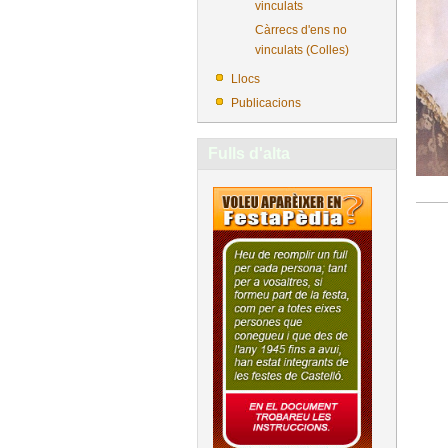
vinculats
Càrrecs d'ens no
vinculats (Colles)
Llocs
Publicacions
Fulls d'alta