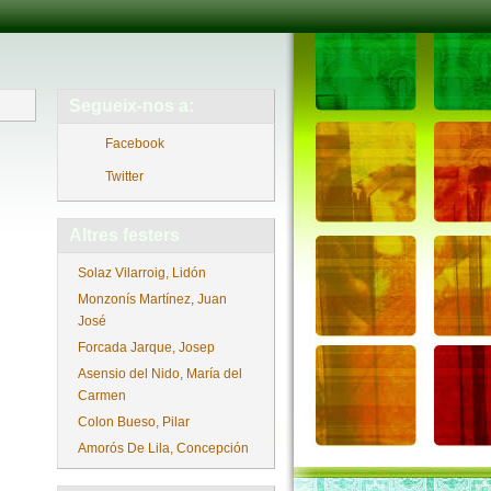
Segueix-nos a:
Facebook
Twitter
Altres festers
Solaz Vilarroig, Lidón
Monzonís Martínez, Juan
José
Forcada Jarque, Josep
Asensio del Nido, María del
Carmen
Colon Bueso, Pilar
Amorós De Lila, Concepción