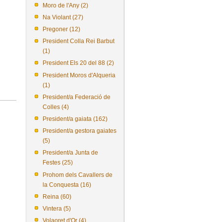
Moro de l'Any (2)
Na Violant (27)
Pregoner (12)
President Colla Rei Barbut
(1)
President Els 20 del 88 (2)
President Moros d'Alqueria
(1)
President/a Federació de
Colles (4)
President/a gaiata (162)
President/a gestora gaiates
(5)
President/a Junta de
Festes (25)
Prohom dels Cavallers de
la Conquesta (16)
Reina (60)
Vintera (5)
Volaoret d'Or (4)