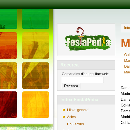
Inic
M
Gai
Mad
Recerca
Dam
Mad
Cercar dins d'aquest lloc web:
Dama 
Madri
Dama 
Índex FestaPèdia
Col·l
Llistat general
Dama 
Madri
Actes
Col·l
Col·lectius