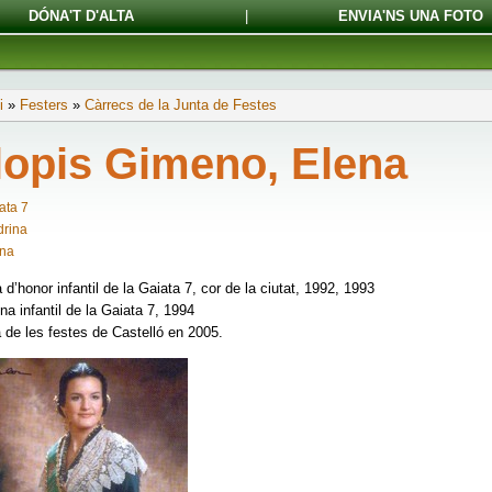
DÓNA'T D'ALTA
|
ENVIA'NS UNA FOTO
i
»
Festers
»
Càrrecs de la Junta de Festes
lopis Gimeno, Elena
ata 7
rina
na
d’honor infantil de la Gaiata 7, cor de la ciutat, 1992, 1993
na infantil de la Gaiata 7, 1994
 de les festes de Castelló en 2005.