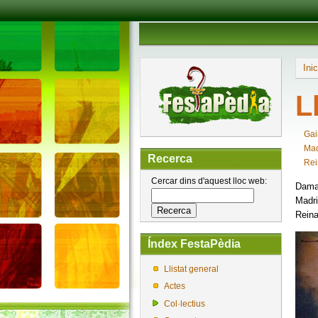
Inic
L
Gai
Mad
Recerca
Rei
Cercar dins d'aquest lloc web:
Dama 
Madri
Reina
Índex FestaPèdia
Llistat general
Actes
Col·lectius