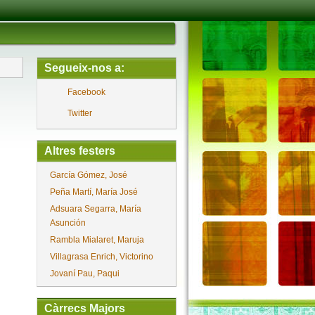
Segueix-nos a:
Facebook
Twitter
Altres festers
García Gómez, José
Peña Martí, María José
Adsuara Segarra, María
Asunción
Rambla Mialaret, Maruja
Villagrasa Enrich, Victorino
Jovaní Pau, Paqui
Càrrecs Majors