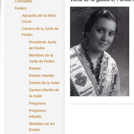
Conceptes
Festers
Agrupats per la lletra
inicial
Càrrecs de la Junta de
Festes
Presidents Junta
de Festes
Membres de la
Junta de Festes
Reines
Reines infantils
Dames de la ciutat
Dames infantils de
la ciutat
Pregoners
Pregoners
infantils
Medalles de les
Festes