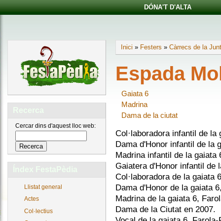
DÓNA'T D'ALTA
Inici
»
Festers
»
Càrrecs de la Jun
Espada Mol
Gaiata 6
Madrina
Recerca
Dama de la ciutat
Cercar dins d'aquest lloc web:
Col·laboradora infantil de la
Dama d'Honor infantil de la 
Madrina infantil de la gaiata
Gaiatera d'Honor infantil de 
Índex FestaPèdia
Col·laboradora de la gaiata 
Dama d'Honor de la gaiata 6,
Llistat general
Madrina de la gaiata 6, Faro
Actes
Dama de la Ciutat en 2007.
Col·lectius
Vocal de la gaiata 6, Farola