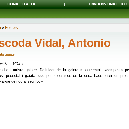
DÓNA'T D'ALTA
|
ENVIA'NS UNA FOTO
i
»
Festers
scoda Vidal, Antonio
sta gaiater
telló - 1974 )
ador i artista gaiater. Definidor de la gaiata monumental: «composta p
s: pedestal i gaiata, que pot separar-se de la seua base, eixir en proc
·lar-se de nou al seu lloc».