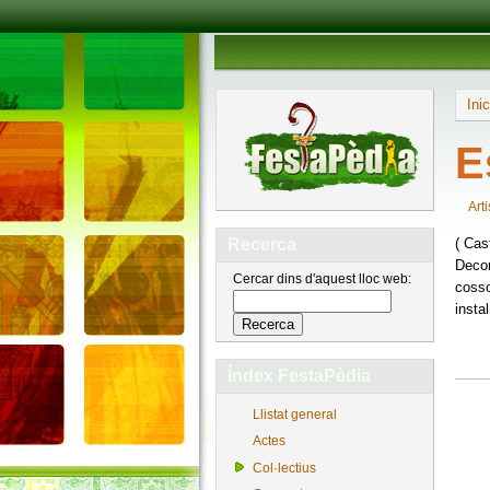
Inic
E
Arti
( Cas
Recerca
Decor
Cercar dins d'aquest lloc web:
cosso
instal
Índex FestaPèdia
Llistat general
Actes
Col·lectius