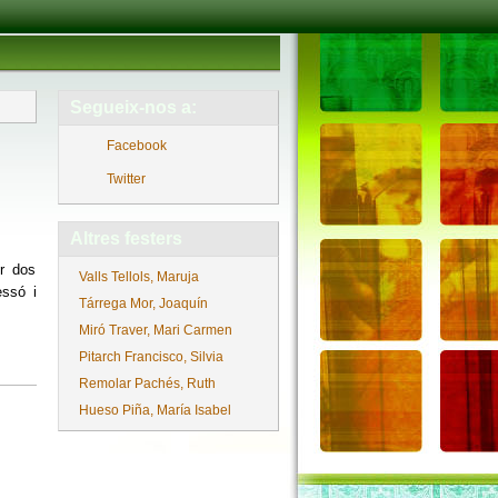
Segueix-nos a:
Facebook
Twitter
Altres festers
er dos
Valls Tellols, Maruja
essó i
Tárrega Mor, Joaquín
Miró Traver, Mari Carmen
Pitarch Francisco, Silvia
Remolar Pachés, Ruth
Hueso Piña, María Isabel