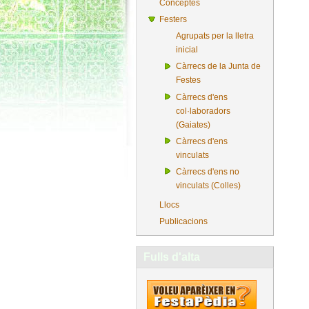
Conceptes
Festers
Agrupats per la lletra
inicial
Càrrecs de la Junta de
Festes
Càrrecs d'ens
col·laboradors
(Gaiates)
Càrrecs d'ens
vinculats
Càrrecs d'ens no
vinculats (Colles)
Llocs
Publicacions
Fulls d'alta