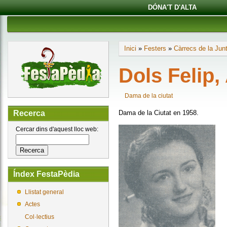
DÓNA'T D'ALTA
Inici
»
Festers
»
Càrrecs de la Jun
Dols Felip,
Dama de la ciutat
Dama de la Ciutat en 1958.
Recerca
Cercar dins d'aquest lloc web:
Índex FestaPèdia
Llistat general
Actes
Col·lectius