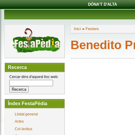
DÓNA'T D'ALTA
Inici
»
Festers
Benedito P
Recerca
Cercar dins d'aquest lloc web:
Índex FestaPèdia
Llistat general
Actes
Col·lectius