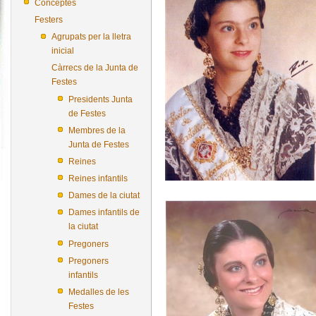
Conceptes
Festers
Agrupats per la lletra
inicial
Càrrecs de la Junta de
Festes
Presidents Junta
de Festes
Membres de la
Junta de Festes
Reines
Reines infantils
Dames de la ciutat
Dames infantils de
la ciutat
Pregoners
Pregoners
infantils
Medalles de les
Festes