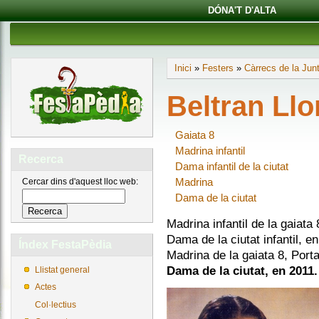
DÓNA'T D'ALTA
Inici
»
Festers
»
Càrrecs de la Jun
Beltran Llo
Gaiata 8
Madrina infantil
Recerca
Dama infantil de la ciutat
Madrina
Cercar dins d'aquest lloc web:
Dama de la ciutat
Madrina infantil de la gaiata
Dama de la ciutat infantil, e
Índex FestaPèdia
Madrina de la gaiata 8, Port
Dama de la ciutat, en 2011.
Llistat general
Actes
Col·lectius