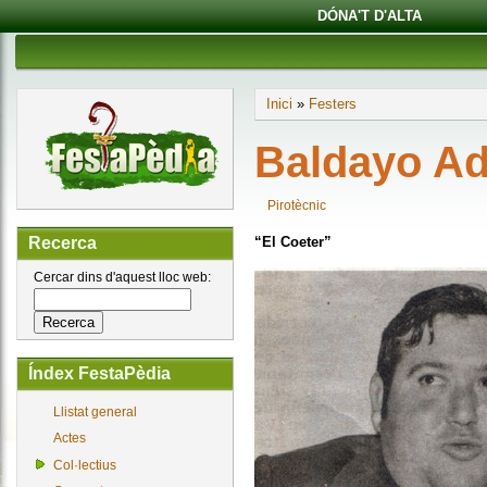
DÓNA'T D'ALTA
Inici
»
Festers
Baldayo Ad
Pirotècnic
“El Coeter”
Recerca
Cercar dins d'aquest lloc web:
Índex FestaPèdia
Llistat general
Actes
Col·lectius