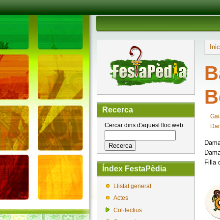
Inic
B
B
Recerca
Gai
Cercar dins d'aquest lloc web:
Dam
Dama 
Dama 
Filla
Índex FestaPèdia
Llistat general
Actes
Col·lectius