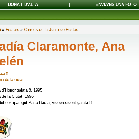
DÓNA'T D'ALTA
|
ENVIA'NS UNA FOTO
i
»
Festers
»
Càrrecs de la Junta de Festes
adía Claramonte, Ana
elén
ata 8
a de la ciutat
d’Honor gaiata 8, 1995
de la Ciutat, 1996
 del desaparegut Paco Badía, vicepresident gaiata 8.