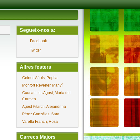
Segueix-nos a:
Facebook
Twitter
Altres festers
Ceines Añols, Pepita
Monfort Reverter, Mariví
Causanilles Agost, María del
Carmen
Agost Pitarch, Alejandrina
Pérez González, Sara
Varella Franch, Rosa
Càrrecs Majors