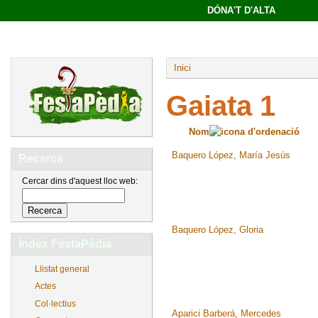
DÓNA'T D'ALTA
Inici
Gaiata 1
Nom
Baquero López, María Jesús
Recerca
Cercar dins d'aquest lloc web:
Baquero López, Gloria
Índex FestaPèdia
Llistat general
Actes
Col·lectius
Aparici Barberá, Mercedes