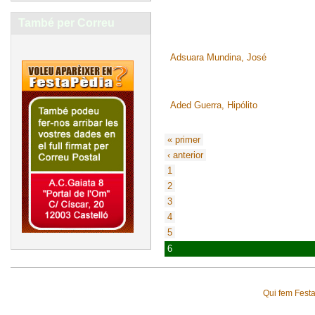
També per Correu
Adsuara Mundina, José
Aded Guerra, Hipólito
« primer
‹ anterior
1
2
3
4
5
6
Qui fem Fest