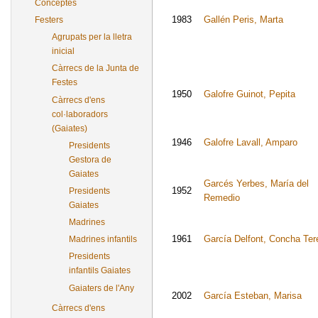
Conceptes
1983
Gallén Peris, Marta
Festers
Agrupats per la lletra
inicial
Càrrecs de la Junta de
Festes
1950
Galofre Guinot, Pepita
Càrrecs d'ens
col·laboradors
(Gaiates)
1946
Galofre Lavall, Amparo
Presidents
Gestora de
Gaiates
Garcés Yerbes, María del
1952
Presidents
Remedio
Gaiates
Madrines
1961
García Delfont, Concha Ter
Madrines infantils
Presidents
infantils Gaiates
Gaiaters de l'Any
2002
García Esteban, Marisa
Càrrecs d'ens