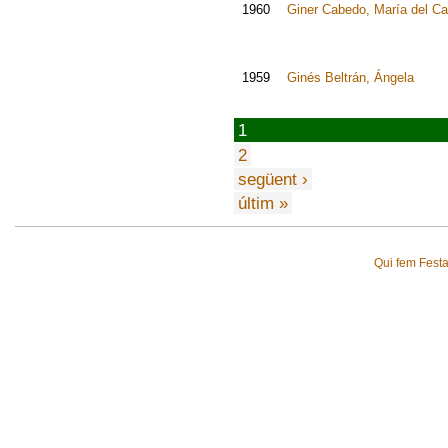
1960
Giner Cabedo, María del C
1959
Ginés Beltrán, Ángela
1
2
següent ›
últim »
Qui fem Fest