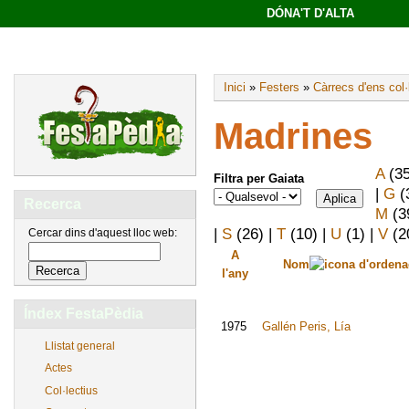
DÓNA'T D'ALTA
Inici
»
Festers
»
Càrrecs d'ens col·
Madrines
A
(3
Filtra per Gaiata
|
G
(
Recerca
M
(3
|
S
(26)
|
T
(10)
|
U
(1)
|
V
(2
Cercar dins d'aquest lloc web:
A
Nom
l'any
Índex FestaPèdia
1975
Gallén Peris, Lía
Llistat general
Actes
Col·lectius