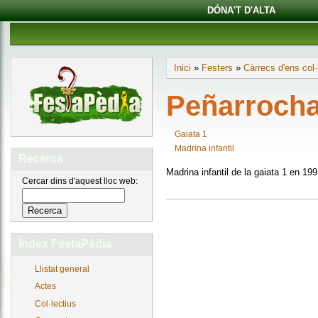
DÓNA'T D'ALTA
Inici
»
Festers
»
Càrrecs d'ens col·
Peñarrocha 
Gaiata 1
Madrina infantil
Recerca
Madrina infantil de la gaiata 1 en 199
Cercar dins d'aquest lloc web:
Índex FestaPèdia
Llistat general
Actes
Col·lectius