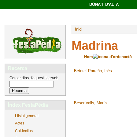
DÓNA'T D'ALTA
Inici
Madrina
Nom
Recerca
Betoret Parreño, Inés
Cercar dins d'aquest lloc web:
Beser Valls, María
Índex FestaPèdia
Llistat general
Actes
Col·lectius