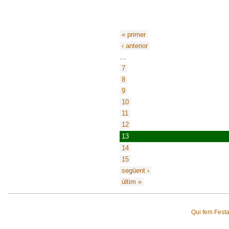
« primer
‹ anterior
…
7
8
9
10
11
12
13
14
15
següent ›
últim »
Qui fem Fest