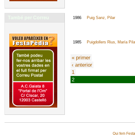
També per Correu
1986
Puig Sanz, Pilar
1985
Puigdollers Rius, María Pila
« primer
‹ anterior
1
2
Qui fem Fest