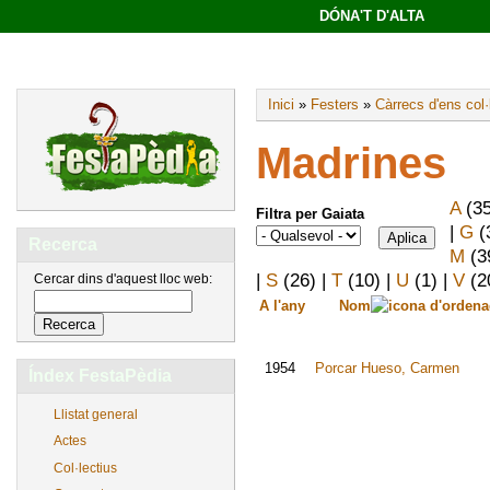
DÓNA'T D'ALTA
Inici
»
Festers
»
Càrrecs d'ens col·
Madrines
A
(3
Filtra per Gaiata
|
G
(
Recerca
M
(3
|
S
(26)
|
T
(10)
|
U
(1)
|
V
(2
Cercar dins d'aquest lloc web:
A l'any
Nom
1954
Porcar Hueso, Carmen
Índex FestaPèdia
Llistat general
Actes
Col·lectius