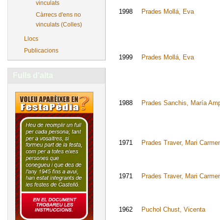
vinculats
1998
Prades Mollá, Eva
Càrrecs d'ens no
vinculats (Colles)
Llocs
Publicacions
1999
Prades Mollá, Eva
Fulls d'alta
1988
Prades Sanchis, María Am
1971
Prades Traver, Mari Carme
1971
Prades Traver, Mari Carme
1962
Puchol Chust, Vicenta