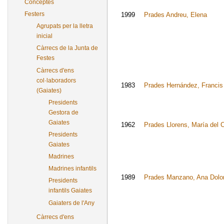
Conceptes
Festers
1999
Prades Andreu, Elena
Agrupats per la lletra
inicial
Càrrecs de la Junta de
Festes
Càrrecs d'ens
col·laboradors
1983
Prades Hernández, Francis
(Gaiates)
Presidents
Gestora de
Gaiates
1962
Prades Llorens, María del
Presidents
Gaiates
Madrines
Madrines infantils
1989
Prades Manzano, Ana Dolo
Presidents
infantils Gaiates
Gaiaters de l'Any
Càrrecs d'ens