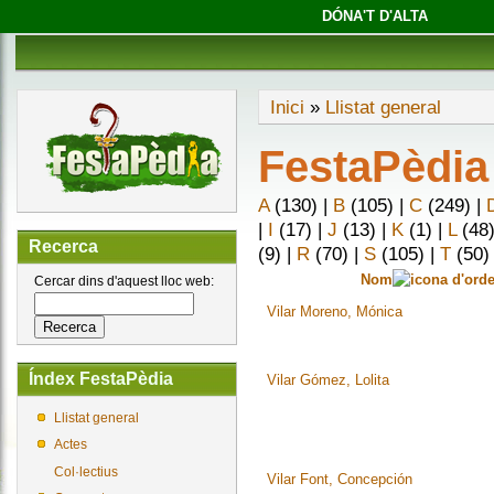
DÓNA'T D'ALTA
Inici
»
Llistat general
FestaPèdia
A
(130)
|
B
(105)
|
C
(249)
|
|
I
(17)
|
J
(13)
|
K
(1)
|
L
(48
Recerca
(9)
|
R
(70)
|
S
(105)
|
T
(50
Nom
Cercar dins d'aquest lloc web:
Vilar Moreno, Mónica
Índex FestaPèdia
Vilar Gómez, Lolita
Llistat general
Actes
Col·lectius
Vilar Font, Concepción