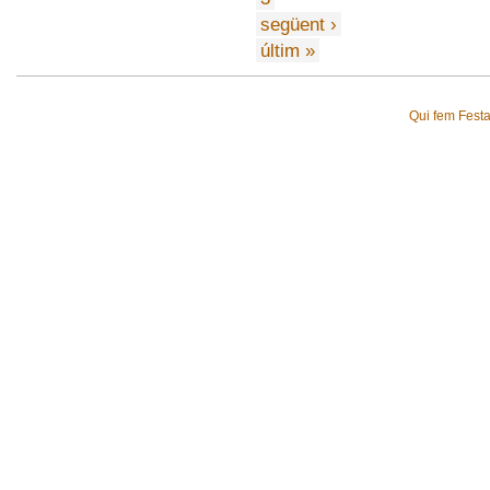
següent ›
últim »
Qui fem Fest