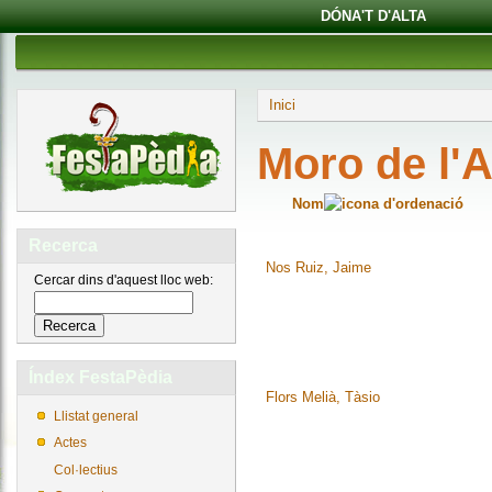
DÓNA'T D'ALTA
Inici
Moro de l'
Nom
Recerca
Nos Ruiz, Jaime
Cercar dins d'aquest lloc web:
Índex FestaPèdia
Flors Melià, Tàsio
Llistat general
Actes
Col·lectius